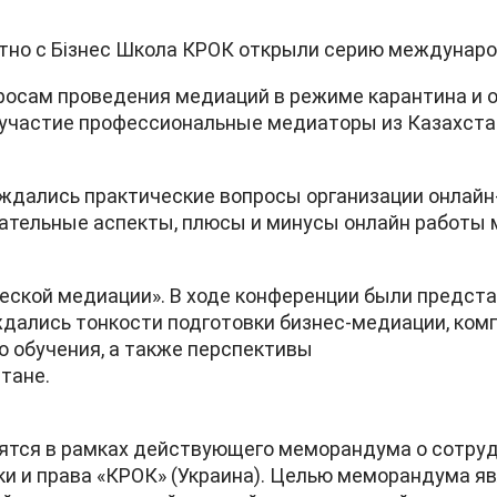
тно с Бізнес Школа КРОК открыли серию междунаро
осам проведения медиаций в режиме карантина и 
 участие профессиональные медиаторы из Казахста
уждались практические вопросы организации онлайн
ательные аспекты, плюсы и минусы онлайн работы 
еской медиации». В ходе конференции были предст
ждались тонкости подготовки бизнес-медиации, ком
 обучения, а также перспективы
тане.
дятся в рамках действующего меморандума о сотру
ки и права «КРОК» (Украина). Целью меморандума я