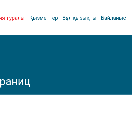
ия туралы
Қызметтер
Бұл қызықты
Байланыс
границ